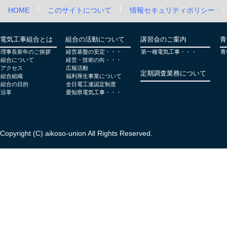
|
|
|
HOME
このサイトについて
情報セキュリティポリシー
電気工事組合とは
組合の活動について
講習会のご案内
青
理事長新年のご挨拶
経営基盤の安定・・・
第一種電気工事・・・
青
組合について
経営・技術の向・・・
アクセス
広報活動
定期調査業務について
組合組織
福利厚生事業について
組合の目的
全日電工連認定制度
沿革
愛知県電気工事・・・
Copyright (C) aikoso-union All Rights Reserved.